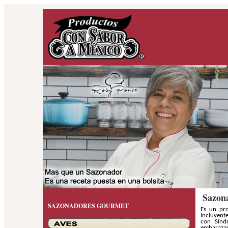
Sazon
SAZONADORES GOURMET
Es un pro
Incluyent
con Sínd
embaraza