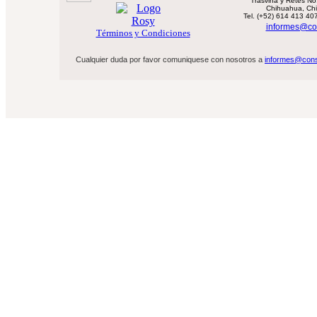
Trasviña y Retes No
Chihuahua, Chi
Tel. (
+52
)
614
413
40
informes@co
Términos y Condiciones
Cualquier duda por favor comuniquese con nosotros a
informes@con